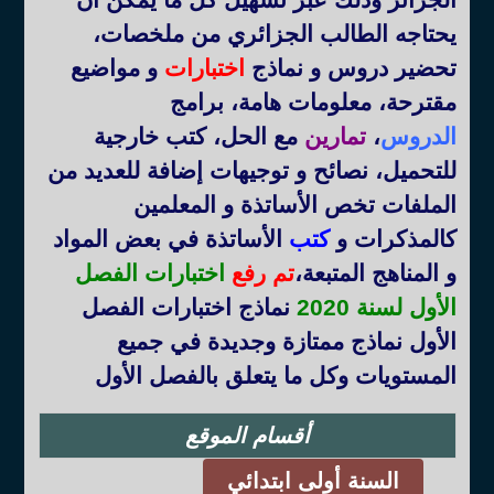
يحتاجه الطالب الجزائري من ملخصات،
تحضير دروس و نماذج
اختبارات
و مواضيع
مقترحة، معلومات هامة، برامج
الدروس
،
تمارين
مع الحل، كتب خارجية
للتحميل، نصائح و توجيهات إضافة للعديد من
الملفات تخص الأساتذة و المعلمين
كالمذكرات و
كتب
الأساتذة في بعض المواد
و المناهج المتبعة
،
تم رفع
اختبارات الفصل
الأول لسنة 2020
نماذج اختبارات الفصل
الأول نماذج ممتازة وجديدة في جميع
المستويات وكل ما يتعلق بالفصل الأول
أقسام الموقع
السنة أولى ابتدائي