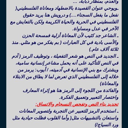
والعدم، بمنظار دبابة، …
ـويوحي عنوان القصيدة بالاضطهاد ومعاناة الفلسطيني(
نفعل ما يفعل السجناء….) و درويش هنا يريد حقوق
الفلسطيني في الحرية والحياة الكريمة ولكن بالتعايش مع
الآخر في عدل ومساواة.
ـ الشاعر جد كئيب لأن المعاناة أزلية فمسحة الحزن
والأسى بادية في كل العبارات ( بم يفكر من هو مثلي. منذ
ثلاثة آلاف عام.)
ـ الجديد في النص هو شعر التفعيلة ، وتوظيف الرمز ( آدم
في النص للتأكيد على أنه يحمل مشاعر إنسانية سامية،
ويشترك مع بني الإنسانية في آدميته، / أيوب: يرمز من
خلاله إلى الفلسطيني الذي تعرض لما لا يطاق من الابتلاء
والمعاناة)
والفائدة من اللجوء إلى الرمز هنا هو إثراء المعارف
واختصار التعبير وتعميق الفكرة.
تحديد بناء النص وتفحص النسجام والاتساق:
ـ استخدم الرمز للتعبير عن التجربة ولتصوير المعانات
واستعان بالتشبيهات مثل( وأما القلوب فظلت حيادية مثل
ورد السياج/)