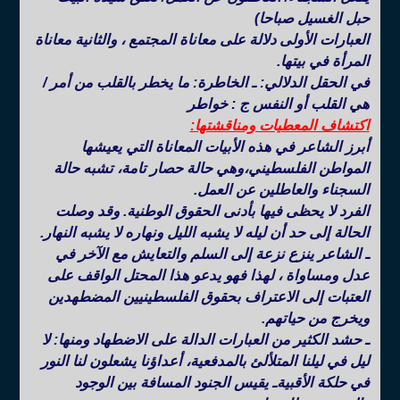
حبل الغسيل صباحا)
العبارات الأولى دلالة على معاناة المجتمع ، والثانية معاناة
المرأة في بيتها.
في الحقل الدلالي: ـ الخاطرة: ما يخطر بالقلب من أمر /
هي القلب أو النفس ج : خواطر
اكتشاف المعطيات ومناقشتها:
أبرز الشاعر في هذه الأبيات المعاناة التي يعيشها
المواطن الفلسطيني،وهي حالة حصار تامة، تشبه حالة
السجناء والعاطلين عن العمل.
الفرد لا يحظى فيها بأدنى الحقوق الوطنية. وقد وصلت
الحالة إلى حد أن ليله لا يشبه الليل ونهاره لا يشبه النهار.
ـ الشاعر ينزع نزعة إلى السلم والتعايش مع الآخر في
عدل ومساواة ، لهذا فهو يدعو هذا المحتل الواقف على
العتبات إلى الاعتراف بحقوق الفلسطينيين المضطهدين
ويخرج من حياتهم.
ـ حشد الكثير من العبارات الدالة على الاضطهاد ومنها: لا
ليل في ليلنا المتلألئ بالمدفعية، أعداؤنا يشعلون لنا النور
في حلكة الأقبيةـ يقيس الجنود المسافة بين الوجود