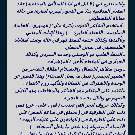
والاستعارة في ( لا ليل في ليلنا المتلألئ بالمدفعية) فقد
استعار المدفعية بدلا من النجوم ليقرب القارئ من حالة
معاناة الفلسطيني
ـ استخدم الشاعر النعوت بكثرة مثل: ( هوميري ـ الحاسة
السادسة ـ اللحظة العابرة …) وهذا لإثبات المعاني
وتأكيدها وكذلك خدمة للنمط فهو في حالة وصف لمعاناة
الفلسطيني في سجن الحصار.
ـ النمط الغالب هو الوصفي وخدمه السردي وكذلك
الحواري في المقطع الأخير / المؤشرات
ـ ومن مظاهر الاتساق والانسجام انطلاق الشاعر من
الضمير الجمعي( نفعل ما يفعل السجناء) وهذا للتعبير عن
الوحدة والاشتراك في المعاناة ولتأكيد روح الانتماء .
واعتمد على المتكلم وهو الشاعر والمخاطب وهو الكيان
الصهيوني والكل يجسد التجربة
وكذالك حروف الجر التي تعددت ( في ، على ، عن) ففي
دلت على الظرفية في ( نحملق في ساعة الصفر) على
دلت على الظرفية في ( الواقفون على عتبات البيوت /
الأسماء الموصولة ( ما نفعل ما يفعل السجناء…)
أدوات الشرط( كلّما ،) التكرار ( هنا / نفعل ما يفعل…)