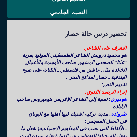
التعليم الجامعي
تحضير درس حالة حصار
التعرف على الشاعر:
هو محمود درويش الشاعر الفلسطيني المولود بقرية
“عكا” الصحفي المشهور صاحب الأوسمة والأعمال
الخالدة مثل: عاشق من فلسطين ـ الكتابة على ضوء
البندقية ـ حصار لمدائح البحر…
تقديم النص:
إثراء الرصيد اللغوي:
هوميري
: نسبة إلى الشاعر الإغريقي هوميروس صاحب
الإلياذة
طروادة
: مدينة تركية اشتبك فيها أهلها مع اليونان
في الحقل المعجمي:
ـ الألفاظ التي تصب في المفاهيم الاجتماعية( نفعل ما
يفعل السجناء/ العاطلون عن العمل/ تعلق سيدة البيت