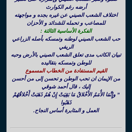
أرضه رغم الكوارث
اختلاف الشعب الصيني عن غيره بجده و مواجهته
للمصاعب و تحمله للشدائد و الأحزان
الفكرة الأساسية الثالثة :
حب الشعب الصيني لوطنه وتمسكه بأصله الزراعي
الريفي
تبيان الكاتب مدى تعلق الشعب الصيني بالأرض وحبه
للوطن وتمسكه بتقاليده
القيم المستفادة من الخطاب المسموع
من الإيمان ان تحب الوطن و تحسن إلى من أحسن
إليك ، قال أحمد شوقي
” وإِنَّمَا الأُمَمُ الأَخْلاقُ مَا بَقِيَتْ إِنْ هُمُ ذَهَبَتْ أَخْلاقُهُمْ
ذَهَبُوا
العمل و المثابرة أساس النجاح.