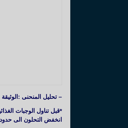
– تحليل المنحنى :الوثيقة 4 ص 35:
انخفض التحلون الى حدود 0.8غ/ل (قيمة عادية)