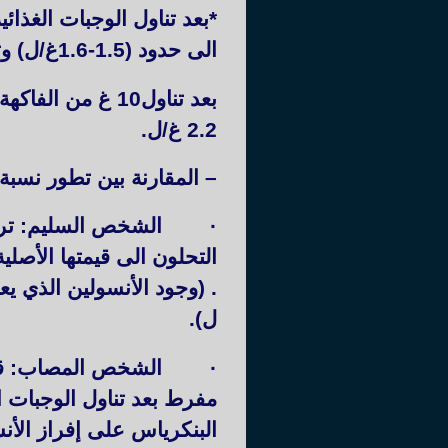
*بعد تناول الوجبات الغذائ
الى حدود (1.5-1.6غ/ل) وتنخفض قيمة التحلون بعد حقن جرعة من الأنسولين.
بعد تناول10 غ 
2.2 غ/ل.
– المقارنة بين تطور ن
·
الشخص السليم: ترتف
التحلون الى قيمتها الأصل
ل).
·
الشخص المصاب: قبل 
مفرط بعد تناول الوجبات ا
البنكرياس على إفراز الأ