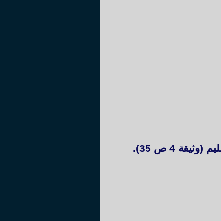
ة 4 ص 35).