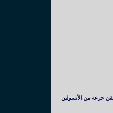
 نسبة التحلون مرتفعة (أكثر من 2غ/ل) وبعد حقن جرعة من الأنسولين