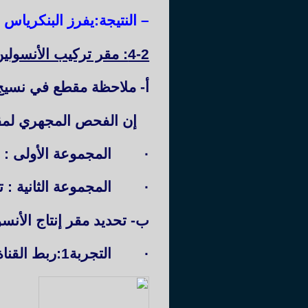
–
النتيجة:يفرز البنكريا
4-2: مقر تركيب الأنسولين:
أ- ملاحظة مقطع في نسيج
إن الفحص المجهري لمقطع
·
المجموعة الأولى : 
·
المجموعة الثانية :
ب- تحديد مقر إنتاج الأنسو
·
التجربة1:ربط القناة البنكرياسية:وثيقة 4 ص 40.