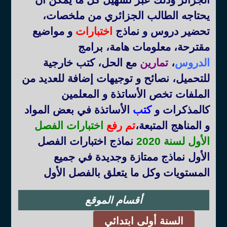
يحتاجه الطالب الجزائري من ملخصات،
تحضير دروس و نماذج
اختبارات
و مواضيع
مقترحة، معلومات هامة، برامج
الدروس
،
تمارين
مع الحل، كتب خارجية
للتحميل، نصائح و توجيهات إضافة للعديد من
الملفات تخص الأساتذة و المعلمين
كالمذكرات و
كتب
الأساتذة في بعض المواد
و المناهج المتبعة
،
تم رفع
اختبارات الفصل
الأول لسنة 2020
نماذج اختبارات الفصل
الأول نماذج ممتازة وجديدة في جميع
المستويات وكل ما يتعلق بالفصل الأول
أقسام الموقع
السنة أولى ابتدائي