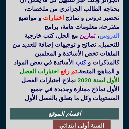
يحتاجه الطالب الجزائري من ملخصات،
تحضير دروس و نماذج
اختبارات
و مواضيع
مقترحة، معلومات هامة، برامج
الدروس
،
تمارين
مع الحل، كتب خارجية
للتحميل، نصائح و توجيهات إضافة للعديد من
الملفات تخص الأساتذة و المعلمين
كالمذكرات و
كتب
الأساتذة في بعض المواد
و المناهج المتبعة
،
تم رفع
اختبارات الفصل
الأول لسنة 2020
نماذج اختبارات الفصل
الأول نماذج ممتازة وجديدة في جميع
المستويات وكل ما يتعلق بالفصل الأول
أقسام الموقع
السنة أولى ابتدائي