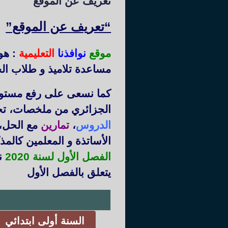
تعريف عن الموقع
“تعريف عن الموقع”
موقع
نوافذنا
التعليمية
: هو
مساعدة تلاميذ و طلاب الج
كما نسعى على رفع مستوى 
الجزائري من ملخصات، ت
الدروس
،
تمارين
مع الحل،
الأساتذة و المعلمين كالم
الفصل الأول لسنة 2020
نم
يتعلق بالفصل الأول
السنة أولى ابتدائي