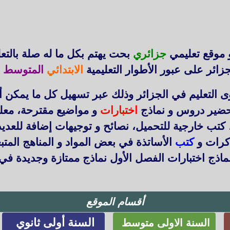
 موقع تعليمي
جزائري
بحت يهتم بكل ما له صلة بالتع
زائر على عبور الأطوار التعليمية
الابتدائي
المتوسط
ا
التعليم في الجزائر وذلك عبر تسهيل كل ما يمكن أ
حضير دروس و نماذج
اختبارات
و مواضيع مقترحة، معل
 كتب خارجية للتحميل، نصائح و توجيهات إضافة للعد
ذكرات و
كتب
الأساتذة في بعض المواد و المناهج المتب
اذج اختبارات الفصل الأول نماذج ممتازة وجديدة في
أقسام الموقع
السنة أولى ثانوي
السنة الاولى متوسط