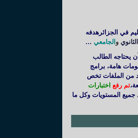
ليم في الجزائرهدفه
لثانوي
و
الجامعي
…
ن يحتاجه الطالب
ومات هامة، برامج
يد من الملفات تخص
عة
،
تم رفع
اختبارات
 جميع المستويات وكل ما