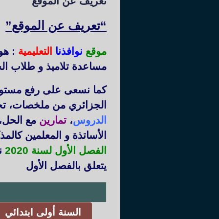
تعريف عن الموقع
“تعريف عن الموقع”
موقع
نوافذنا
التعليمية
: هو
مساعدة تلاميذ و طلاب الج
كما نسعى على رفع مستوى 
الجزائري من ملخصات، ت
الدروس
،
تمارين
مع الحل،
الأساتذة و المعلمين كالم
الفصل الأول لسنة 2020
نم
يتعلق بالفصل الأول
السنة أولى ابتدائي