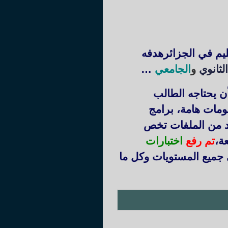
ليم في الجزائرهدفه
لثانوي
و
الجامعي
…
ن يحتاجه الطالب
ومات هامة، برامج
يد من الملفات تخص
عة
،
تم رفع
اختبارات
 جميع المستويات وكل ما