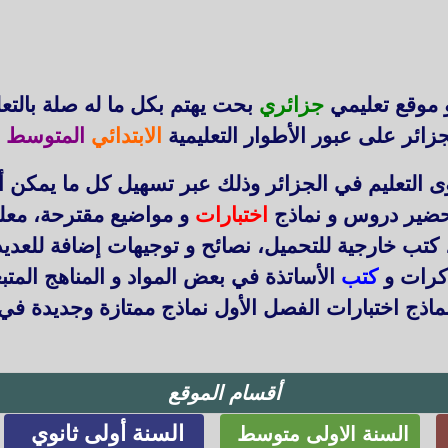
 موقع تعليمي
جزائري
بحت يهتم بكل ما له صلة بالتع
زائر على عبور الأطوار التعليمية
الابتدائي
المتوسط
ا
التعليم في الجزائر وذلك عبر تسهيل كل ما يمكن أ
حضير دروس و نماذج
اختبارات
و مواضيع مقترحة، معل
 كتب خارجية للتحميل، نصائح و توجيهات إضافة للعد
ذكرات و
كتب
الأساتذة في بعض المواد و المناهج المتب
اذج اختبارات الفصل الأول نماذج ممتازة وجديدة في
أقسام الموقع
السنة أولى ثانوي
السنة الاولى متوسط