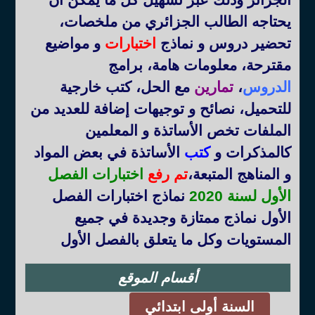
يحتاجه الطالب الجزائري من ملخصات،
تحضير دروس و نماذج
اختبارات
و مواضيع
مقترحة، معلومات هامة، برامج
الدروس
،
تمارين
مع الحل، كتب خارجية
للتحميل، نصائح و توجيهات إضافة للعديد من
الملفات تخص الأساتذة و المعلمين
كالمذكرات و
كتب
الأساتذة في بعض المواد
و المناهج المتبعة
،
تم رفع
اختبارات الفصل
الأول لسنة 2020
نماذج اختبارات الفصل
الأول نماذج ممتازة وجديدة في جميع
المستويات وكل ما يتعلق بالفصل الأول
أقسام الموقع
السنة أولى ابتدائي