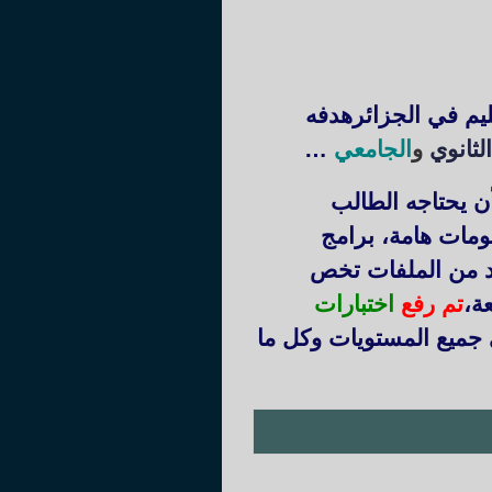
ليم في الجزائرهدفه
لثانوي
و
الجامعي
…
ن يحتاجه الطالب
ومات هامة، برامج
يد من الملفات تخص
عة
،
تم رفع
اختبارات
 جميع المستويات وكل ما