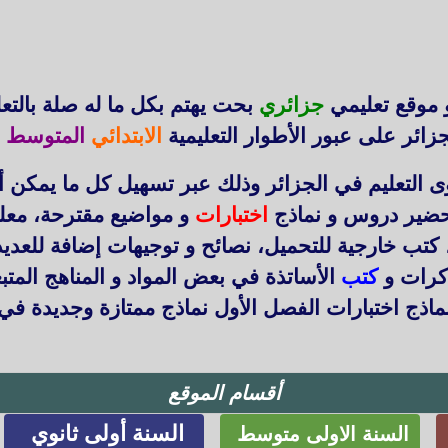
 موقع تعليمي
جزائري
بحت يهتم بكل ما له صلة بالتع
زائر على عبور الأطوار التعليمية
الابتدائي
المتوسط
ا
التعليم في الجزائر وذلك عبر تسهيل كل ما يمكن أ
حضير دروس و نماذج
اختبارات
و مواضيع مقترحة، معل
 كتب خارجية للتحميل، نصائح و توجيهات إضافة للعد
ذكرات و
كتب
الأساتذة في بعض المواد و المناهج المتب
اذج اختبارات الفصل الأول نماذج ممتازة وجديدة في
أقسام الموقع
السنة أولى ثانوي
السنة الاولى متوسط