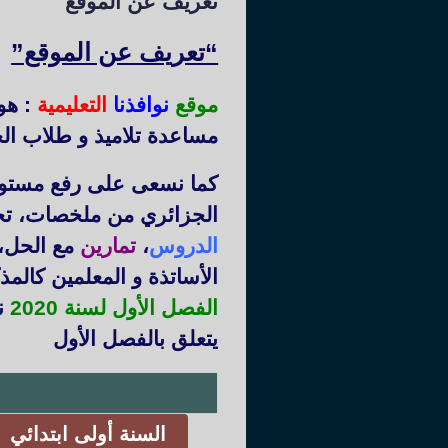
تعريف عن الموقع
“تعريف عن الموقع”
موقع
نوافذنا
التعليمية
: هو
مساعدة تلاميذ و طلاب الج
كما نسعى على رفع مستوى 
الجزائري من ملخصات، ت
الدروس
،
تمارين
مع الحل،
الأساتذة و المعلمين كالم
الفصل الأول لسنة 2020
نم
يتعلق بالفصل الأول
السنة أولى ابتدائي