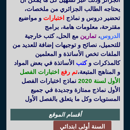
يحتاجه الطالب الجزائري من ملخصات،
تحضير دروس و نماذج
اختبارات
و مواضيع
مقترحة، معلومات هامة، برامج
الدروس
،
تمارين
مع الحل، كتب خارجية
للتحميل، نصائح و توجيهات إضافة للعديد من
الملفات تخص الأساتذة و المعلمين
كالمذكرات و
كتب
الأساتذة في بعض المواد
و المناهج المتبعة
،
تم رفع
اختبارات الفصل
الأول لسنة 2020
نماذج اختبارات الفصل
الأول نماذج ممتازة وجديدة في جميع
المستويات وكل ما يتعلق بالفصل الأول
أقسام الموقع
السنة أولى ابتدائي