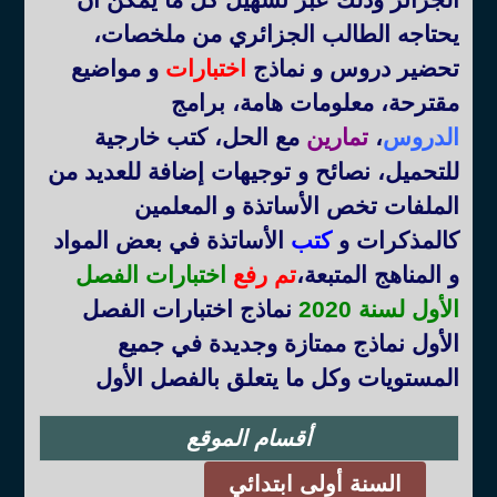
يحتاجه الطالب الجزائري من ملخصات،
تحضير دروس و نماذج
اختبارات
و مواضيع
مقترحة، معلومات هامة، برامج
الدروس
،
تمارين
مع الحل، كتب خارجية
للتحميل، نصائح و توجيهات إضافة للعديد من
الملفات تخص الأساتذة و المعلمين
كالمذكرات و
كتب
الأساتذة في بعض المواد
و المناهج المتبعة
،
تم رفع
اختبارات الفصل
الأول لسنة 2020
نماذج اختبارات الفصل
الأول نماذج ممتازة وجديدة في جميع
المستويات وكل ما يتعلق بالفصل الأول
أقسام الموقع
السنة أولى ابتدائي