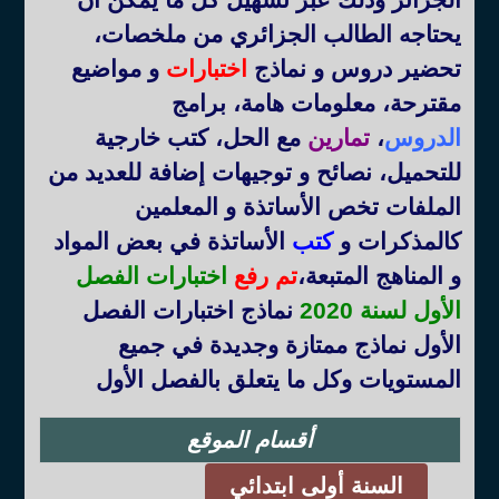
يحتاجه الطالب الجزائري من ملخصات،
تحضير دروس و نماذج
اختبارات
و مواضيع
مقترحة، معلومات هامة، برامج
الدروس
،
تمارين
مع الحل، كتب خارجية
للتحميل، نصائح و توجيهات إضافة للعديد من
الملفات تخص الأساتذة و المعلمين
كالمذكرات و
كتب
الأساتذة في بعض المواد
و المناهج المتبعة
،
تم رفع
اختبارات الفصل
الأول لسنة 2020
نماذج اختبارات الفصل
الأول نماذج ممتازة وجديدة في جميع
المستويات وكل ما يتعلق بالفصل الأول
أقسام الموقع
السنة أولى ابتدائي