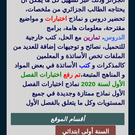
يحتاجه الطالب الجزائري من ملخصات،
تحضير دروس و نماذج
اختبارات
و مواضيع
مقترحة، معلومات هامة، برامج
الدروس
،
تمارين
مع الحل، كتب خارجية
للتحميل، نصائح و توجيهات إضافة للعديد من
الملفات تخص الأساتذة و المعلمين
كالمذكرات و
كتب
الأساتذة في بعض المواد
و المناهج المتبعة
،
تم رفع
اختبارات الفصل
الأول لسنة 2020
نماذج اختبارات الفصل
الأول نماذج ممتازة وجديدة في جميع
المستويات وكل ما يتعلق بالفصل الأول
أقسام الموقع
السنة أولى ابتدائي