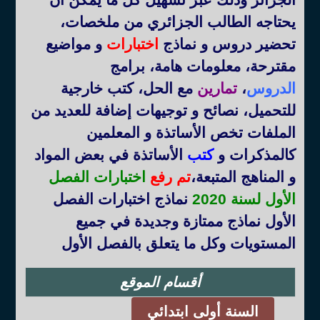
يحتاجه الطالب الجزائري من ملخصات،
تحضير دروس و نماذج
اختبارات
و مواضيع
مقترحة، معلومات هامة، برامج
الدروس
،
تمارين
مع الحل، كتب خارجية
للتحميل، نصائح و توجيهات إضافة للعديد من
الملفات تخص الأساتذة و المعلمين
كالمذكرات و
كتب
الأساتذة في بعض المواد
و المناهج المتبعة
،
تم رفع
اختبارات الفصل
الأول لسنة 2020
نماذج اختبارات الفصل
الأول نماذج ممتازة وجديدة في جميع
المستويات وكل ما يتعلق بالفصل الأول
أقسام الموقع
السنة أولى ابتدائي