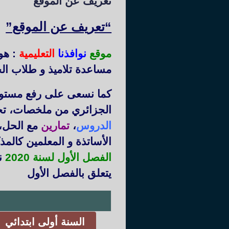
تعريف عن الموقع
“تعريف عن الموقع”
موقع
نوافذنا
التعليمية
: هو
مساعدة تلاميذ و طلاب الج
كما نسعى على رفع مستوى 
الجزائري من ملخصات، ت
الدروس
،
تمارين
مع الحل،
الأساتذة و المعلمين كالم
الفصل الأول لسنة 2020
نم
يتعلق بالفصل الأول
السنة أولى ابتدائي