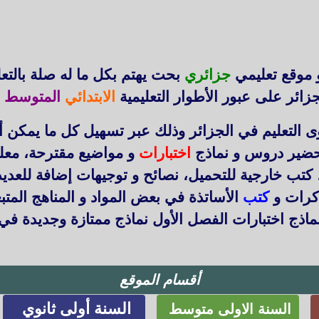
 موقع تعليمي
جزائري
بحت يهتم بكل ما له صلة بالتع
زائر على عبور الأطوار التعليمية
الابتدائي
المتوسط
ا
التعليم في الجزائر وذلك عبر تسهيل كل ما يمكن أ
حضير دروس و نماذج
اختبارات
و مواضيع مقترحة، معل
 كتب خارجية للتحميل، نصائح و توجيهات إضافة للعد
ذكرات و
كتب
الأساتذة في بعض المواد و المناهج المتب
اذج اختبارات الفصل الأول نماذج ممتازة وجديدة في
أقسام الموقع
السنة أولى ثانوي
السنة الاولى متوسط