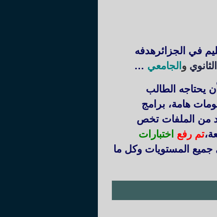
ليم في الجزائرهدفه
لثانوي
و
الجامعي
…
ن يحتاجه الطالب
ومات هامة، برامج
يد من الملفات تخص
عة
،
تم رفع
اختبارات
 جميع المستويات وكل ما