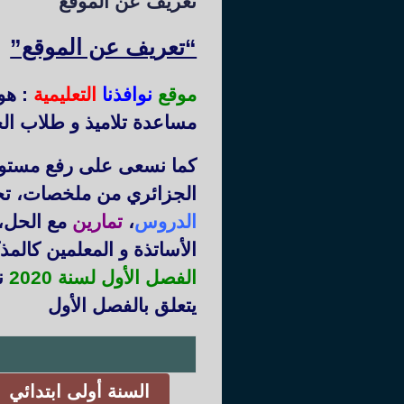
تعريف عن الموقع
“تعريف عن الموقع”
موقع
نوافذنا
التعليمية
: هو
مساعدة تلاميذ و طلاب الج
كما نسعى على رفع مستوى 
الجزائري من ملخصات، ت
الدروس
،
تمارين
مع الحل،
الأساتذة و المعلمين كالم
الفصل الأول لسنة 2020
نم
يتعلق بالفصل الأول
السنة أولى ابتدائي