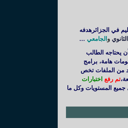
ليم في الجزائرهدفه
لثانوي
و
الجامعي
…
ن يحتاجه الطالب
ومات هامة، برامج
يد من الملفات تخص
عة
،
تم رفع
اختبارات
 جميع المستويات وكل ما