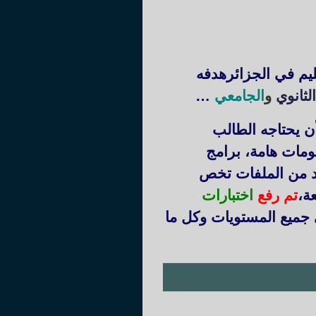
ليم في الجزائرهدفه
لثانوي
و
الجامعي
…
ن يحتاجه الطالب
ومات هامة، برامج
يد من الملفات تخص
عة
،
تم رفع
اختبارات
 جميع المستويات وكل ما