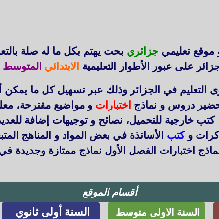
 موقع تعليمي
جزائري
بحت يهتم بكل ما له صلة بالتع
زائر على عبور الأطوار التعليمية
الابتدائي
المتوسط
ا
التعليم في الجزائر وذلك عبر تسهيل كل ما يمكن أ
حضير دروس و نماذج
اختبارات
و مواضيع مقترحة، معل
 كتب خارجية للتحميل، نصائح و توجيهات إضافة للعد
ذكرات و
كتب
الأساتذة في بعض المواد و المناهج المتب
اذج اختبارات الفصل الأول نماذج ممتازة وجديدة في
أقسام الموقع
السنة أولى ثانوي
السنة الاولى متوسط