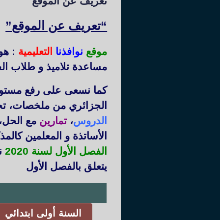
تعريف عن الموقع
“تعريف عن الموقع”
موقع
نوافذنا
التعليمية
: هو
مساعدة تلاميذ و طلاب الج
كما نسعى على رفع مستوى 
الجزائري من ملخصات، ت
الدروس
،
تمارين
مع الحل،
الأساتذة و المعلمين كالم
الفصل الأول لسنة 2020
نم
يتعلق بالفصل الأول
السنة أولى ابتدائي