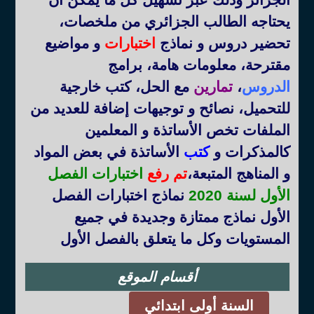
يحتاجه الطالب الجزائري من ملخصات،
تحضير دروس و نماذج
اختبارات
و مواضيع
مقترحة، معلومات هامة، برامج
الدروس
،
تمارين
مع الحل، كتب خارجية
للتحميل، نصائح و توجيهات إضافة للعديد من
الملفات تخص الأساتذة و المعلمين
كالمذكرات و
كتب
الأساتذة في بعض المواد
و المناهج المتبعة
،
تم رفع
اختبارات الفصل
الأول لسنة 2020
نماذج اختبارات الفصل
الأول نماذج ممتازة وجديدة في جميع
المستويات وكل ما يتعلق بالفصل الأول
أقسام الموقع
السنة أولى ابتدائي