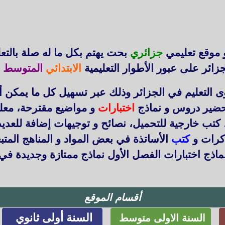
 موقع تعليمي
جزائري
بحت يهتم بكل ما له صلة بالتع
زائر على عبور الأطوار التعليمية
الابتدائي
المتوسط
ا
التعليم في الجزائر وذلك عبر تسهيل كل ما يمكن أ
حضير دروس و نماذج
اختبارات
و مواضيع مقترحة، معل
 كتب خارجية للتحميل، نصائح و توجيهات إضافة للعد
ذكرات و
كتب
الأساتذة في بعض المواد و المناهج المتب
اذج اختبارات الفصل الأول نماذج ممتازة وجديدة في
أقسام الموقع
السنة أولى ثانوي
السنة الاولى متوسط