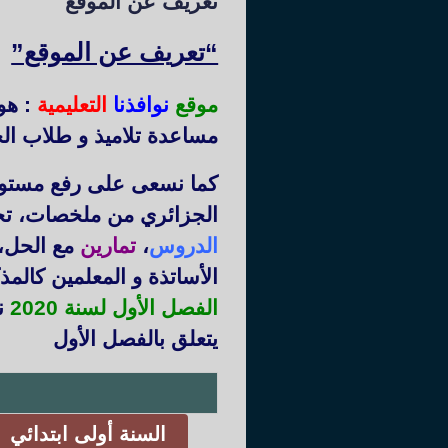
تعريف عن الموقع
“تعريف عن الموقع”
موقع
نوافذنا
التعليمية
: هو
مساعدة تلاميذ و طلاب الج
كما نسعى على رفع مستوى 
الجزائري من ملخصات، ت
الدروس
،
تمارين
مع الحل،
الأساتذة و المعلمين كالم
الفصل الأول لسنة 2020
نم
يتعلق بالفصل الأول
السنة أولى ابتدائي