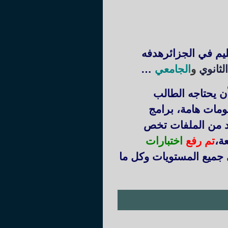
ليم في الجزائرهدفه
لثانوي
و
الجامعي
…
ن يحتاجه الطالب
ومات هامة، برامج
يد من الملفات تخص
عة
،
تم رفع
اختبارات
 جميع المستويات وكل ما