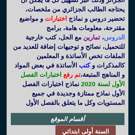
يحتاجه الطالب الجزائري من ملخصات،
تحضير دروس و نماذج
اختبارات
و مواضيع
مقترحة، معلومات هامة، برامج
الدروس
،
تمارين
مع الحل، كتب خارجية
للتحميل، نصائح و توجيهات إضافة للعديد من
الملفات تخص الأساتذة و المعلمين
كالمذكرات و
كتب
الأساتذة في بعض المواد
و المناهج المتبعة
،
تم رفع
اختبارات الفصل
الأول لسنة 2020
نماذج اختبارات الفصل
الأول نماذج ممتازة وجديدة في جميع
المستويات وكل ما يتعلق بالفصل الأول
أقسام الموقع
السنة أولى ابتدائي