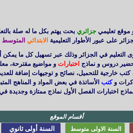
 موقع تعليمي
جزائري
بحت يهتم بكل ما له صلة بالتع
زائر على عبور الأطوار التعليمية
الابتدائي
المتوسط
ا
التعليم في الجزائر وذلك عبر تسهيل كل ما يمكن أ
حضير دروس و نماذج
اختبارات
و مواضيع مقترحة، معل
 كتب خارجية للتحميل، نصائح و توجيهات إضافة للعد
ذكرات و
كتب
الأساتذة في بعض المواد و المناهج المتب
اذج اختبارات الفصل الأول نماذج ممتازة وجديدة في
أقسام الموقع
السنة أولى ثانوي
السنة الاولى متوسط