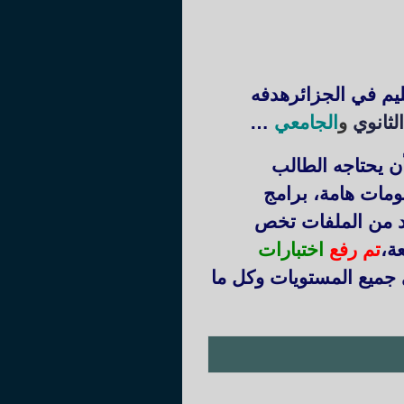
ليم في الجزائرهدفه
لثانوي
و
الجامعي
…
ن يحتاجه الطالب
ومات هامة، برامج
يد من الملفات تخص
عة
،
تم رفع
اختبارات
 جميع المستويات وكل ما