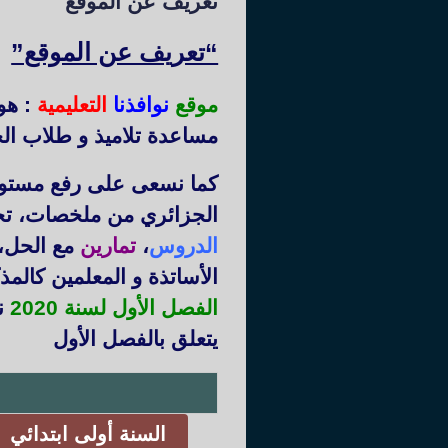
تعريف عن الموقع
“تعريف عن الموقع”
موقع
نوافذنا
التعليمية
: هو
مساعدة تلاميذ و طلاب الج
كما نسعى على رفع مستوى 
الجزائري من ملخصات، ت
الدروس
،
تمارين
مع الحل،
الأساتذة و المعلمين كالم
الفصل الأول لسنة 2020
نم
يتعلق بالفصل الأول
السنة أولى ابتدائي