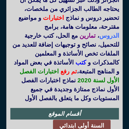
يحتاجه الطالب الجزائري من ملخصات،
تحضير دروس و نماذج
اختبارات
و مواضيع
مقترحة، معلومات هامة، برامج
الدروس
،
تمارين
مع الحل، كتب خارجية
للتحميل، نصائح و توجيهات إضافة للعديد من
الملفات تخص الأساتذة و المعلمين
كالمذكرات و
كتب
الأساتذة في بعض المواد
و المناهج المتبعة
،
تم رفع
اختبارات الفصل
الأول لسنة 2020
نماذج اختبارات الفصل
الأول نماذج ممتازة وجديدة في جميع
المستويات وكل ما يتعلق بالفصل الأول
أقسام الموقع
السنة أولى ابتدائي