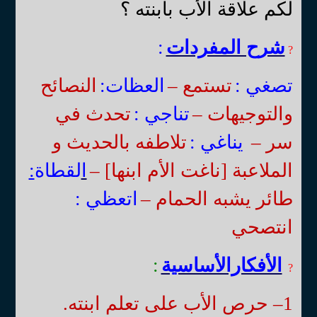
لكم علاقة الأب بابنته ؟
شرح المفردات
:
?
تصغي :
تستمع –
العظات:
النصائح
والتوجيهات –
تناجي :
تحدث في
سر –
يناغي
:
تلاطفه بالحديث و
الملاعبة [ناغت الأم ابنها] –
ا
لقطاة
:
طائر يشبه الحمام –
اتعظي :
انتصحي
الأفكارالأساسية
:
?
1
– حرص الأب على تعلم ابنته.