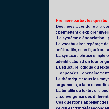
Première partie : les questio
Destinées à conduire à la c
permettent d’explorer diver
énonciation
:
vocabulaire
: repérage de
mélioratifs, sens figuré ou s
syntaxe
: phrase simple o
identification d’un tour origin
structure logique
du texte
opposées, l’enchaînement 
rhétorique
: tous les moy
arguments, à faire ressortir
tonalité du texte
: elle pe
convergence des différents
Ces questions appellent des r
ce qui est d’intérêt seconda