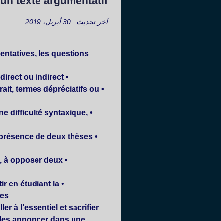
un texte argumentatif
آخر تحديث : 30 أبريل، 2019
ntatives, les questions
rect ou indirect.
• Le système d’
ait, termes dépréciatifs ou
• Le
e difficulté syntaxique,
• La
la présence de deux thèses
• La
), à opposer deux
• La
ir en étudiant la
• La
es…
r à l’essentiel et sacrifier
e les annoncer dans une