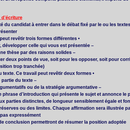
 d’écriture
té du candidat à entrer dans le débat fixé par le ou les textes
senter :
• soit une argumentation qui peut revêtir trois formes différentes :
r, développer celle qui vous est présentée.
–
une thèse par des raisons solides.
–
er deux points de vue, soit pour les opposer, soit pour corrig
tion trop tranchée).
• soit la restitution du sens du texte. Ce travail peut revêtir deux formes :
partie du texte ;
– le
stratégie argumentative
– le commentaire des choix argumentatifs ou de la
phrase d’introduction qui présente le sujet et annonce le p
x parties distinctes, de longueur sensiblement égale et fo
éserves ou des limites. Chaque affirmation sera illustrée 
t pas expressément.
de conclusion permettront de résumer la position adoptée