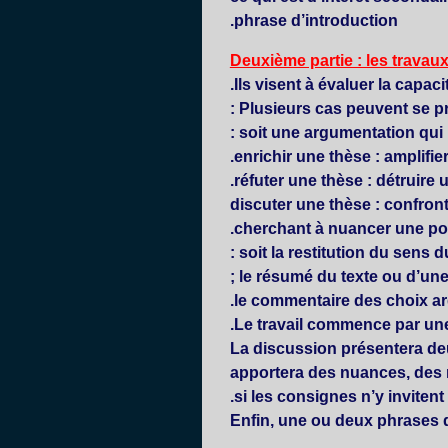
phrase d’introduction.
Deuxième partie : les travaux
Ils visent à évaluer la capaci
Plusieurs cas peuvent se pré
enrichir
une thèse : amplifie
réfuter
une thèse : détruire 
discuter
une thèse : confront
cherchant à nuancer une posi
résumé
du texte ou d’une 
.
Le travail commence par une 
La discussion présentera deu
apportera des nuances, des r
si les consignes n’y inviten
Enfin, une ou deux phrases 