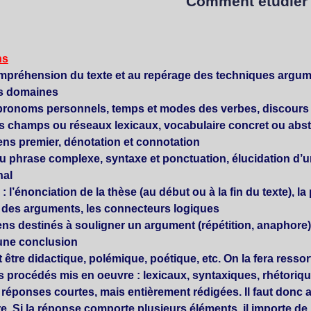
Comment étudier 
ns
ompréhension du texte et au repérage des techniques argume
s domaines :
 pronoms personnels, temps et modes des verbes, discours di
s champs ou réseaux lexicaux, vocabulaire concret ou abstr
ens premier, dénotation et connotation.
u phrase complexe, syntaxe et ponctuation, élucidation d’un
al.
 : l’énonciation de la thèse (au début ou à la fin du texte), 
des arguments, les connecteurs logiques…
ens destinés à souligner un argument (répétition, anaphore
 une conclusion.
ut être didactique, polémique, poétique, etc. On la fera ressort
 procédés mis en oeuvre : lexicaux, syntaxiques, rhétoriqu
éponses courtes, mais entièrement rédigées. Il faut donc alle
ire. Si la réponse comporte plusieurs éléments, il importe d